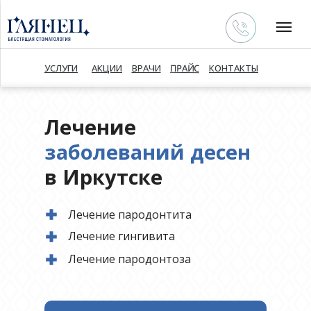
ПРАЙС
УСЛУГИ
АКЦИИ
ВРАЧИ
КОНТАКТЫ
Лечение
заболеваний десен
УСЛУГИ
АКЦИИ
ПРАЙС
КОНТАКТЫ
в Иркутске
Лечение пародонтита
Лечение гингивита
Лечение пародонтоза