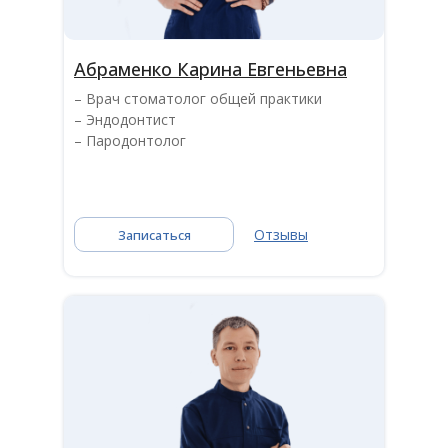
Абраменко Карина Евгеньевна
Content Oriented Web
– Врач стоматолог общей практики
Make great presentations, longreads, and landing pages, as well as
– Эндодонтист
photo stories, blogs, lookbooks, and all other kinds of content oriented
projects.
– Пародонтолог
Отзывы
Записаться