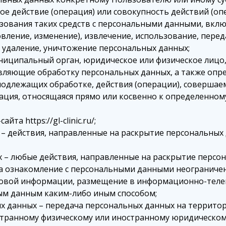
ое действие (операция) или совокупность действий (о
зования таких средств с персональными данными, включ
овление, изменение), извлечение, использование, перед
, удаление, уничтожение персональных данных;
ниципальный орган, юридическое или физическое лицо,
вляющие обработку персональных данных, а также оп
 подлежащих обработке, действия (операции), соверша
ция, относящаяся прямо или косвенно к определенном
та https://gl-clinic.ru/;
– действия, направленные на раскрытие персональных
 – любые действия, направленные на раскрытие персо
на ознакомление с персональными данными неограничен
ссовой информации, размещение в информационно-теле
ым данным каким-либо иным способом;
х данных – передача персональных данных на территор
остранному физическому или иностранному юридическом