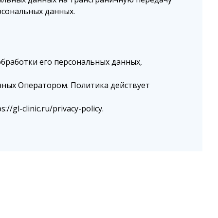
рсональных данных.
бработки его персональных данных,
нных Оператором. Политика действует
ас
ию
l-clinic.ru/privacy-policy.