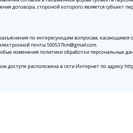
ения договора, стороной которого является субъект пе
азъяснения по интересующим вопросам, касающимся о
электронной почты 500537km@gmail.com.
юбые изменения политики обработки персональных да
.
Запишитесь прямо сейч
на осмотр и консультац
доступе расположена в сети Интернет по адресу https://g